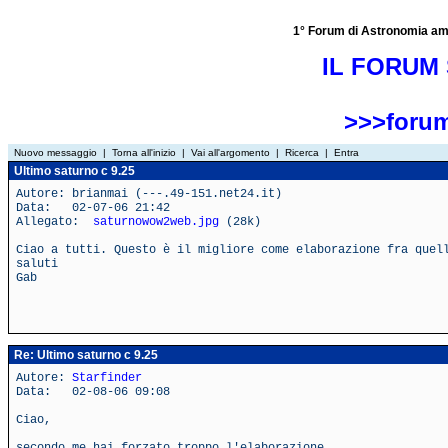
1° Forum di Astronomia amator
IL FORUM 
>>>forum
Nuovo messaggio
|
Torna all'inizio
|
Vai all'argomento
|
Ricerca
|
Entra
Ultimo saturno c 9.25
Autore: brianmai (---.49-151.net24.it)
Data: 02-07-06 21:42
Allegato:
saturnowow2web.jpg
(28k)
Ciao a tutti. Questo è il migliore come elaborazione fra quel
saluti
Gab
Re: Ultimo saturno c 9.25
Autore:
Starfinder
Data: 02-08-06 09:08
Ciao,