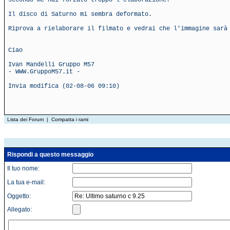
secondo me hai forzato troppo l'elaborazione.
Il disco di Saturno mi sembra deformato.
Riprova a rielaborare il filmato e vedrai che l'immagine sarà
Ciao
Ivan Mandelli Gruppo M57
- WWW.GruppoM57.it -
Invia modifica (02-08-06 09:10)
Lista dei Forum
|
Compatta i rami
Rispondi a questo messaggio
Il tuo nome:
La tua e-mail:
Oggetto:
Allegato: